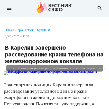
menu
search
Главная
/
Архангельск
/
Криминал
10/06/2025 — 10:37
В Карелии завершено
расследование кражи телефона на
железнодорожном вокзале
В Карелии завершено расследование кражи телефона на же
Транспортная полиция Карелии завершила
расследование уголовного дела о краже
смартфона на железнодорожном вокзале
Петрозаводска. Похититель уже задержан, а