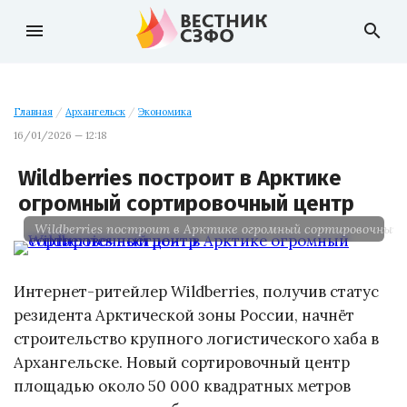
menu
search
Главная
/
Архангельск
/
Экономика
16/01/2026 — 12:18
Wildberries построит в Арктике
огромный сортировочный центр
Wildberries построит в Арктике огромный сортировочный
Интернет-ритейлер Wildberries, получив статус
резидента Арктической зоны России, начнёт
строительство крупного логистического хаба в
Архангельске. Новый сортировочный центр
площадью около 50 000 квадратных метров