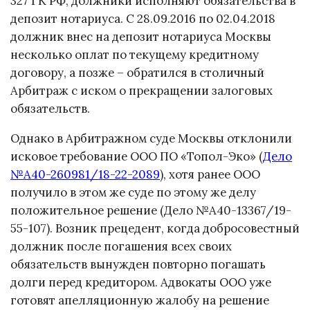
327 ГК РФ, должники исполняют обязательства в
депозит нотариуса. С 28.09.2016 по 02.04.2018
должник внес на депозит нотариуса Москвы
несколько оплат по текущему кредитному
договору, а позже – обратился в столичный
Арбитраж с иском о прекращении за
логовых
обязательств.
Однако в Арбитражном суде Москвы отклонили
исковое требование ООО ПО «Топол-Эко» (
Дело
№А40-260981/18-22-2089
), хотя ранее ООО
получило в этом же суде по этому же делу
положительное решение (Дело №А40-13367/19-
55-107). Возник прецедент, когда добросовестный
должник после погашения всех своих
обязательств вынужден повторно погашать
долги перед кредитором. Адвокаты ООО уже
готовят апелляционную жалобу на решение