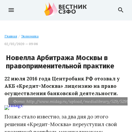
menu
search
Главная
/
Экономика
02/03/2020 — 09:06
Новелла Арбитража Москвы в
правоприменительной практике
22 июля 2016 года Центробанк РФ отозвал у
АКБ «Кредит-Москва» лицензию на право
осуществления банковской деятельности.
Фото: http://www.midag.ru/upload/medialibrary/529/52992
Позже стало известно, за два дня до этого
решения «Кредит-Москва» переуступил свой
кредитный портфель махачкалинскому