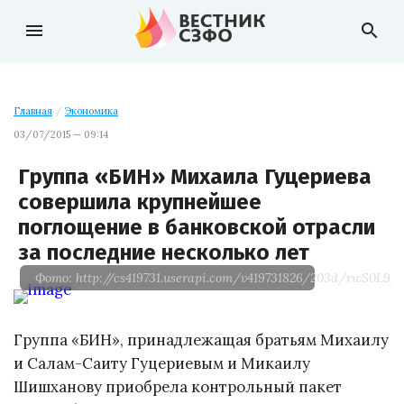
menu
search
Главная
/
Экономика
03/07/2015 — 09:14
Группа «БИН» Михаила Гуцериева
совершила крупнейшее
поглощение в банковской отрасли
за последние несколько лет
Фото: http://cs419731.userapi.com/v419731826/203d/rwS0L9fG
Группа «БИН», принадлежащая братьям Михаилу
и Салам-Саиту Гуцериевым и Микаилу
Шишханову приобрела контрольный пакет