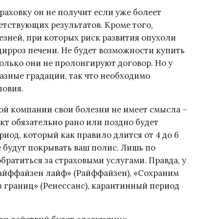
раховку он не получит если уже болеет
тствующих результатов. Кроме того,
езней, при которых риск развития опухоли
цирроз печени. Не будет возможности купить
только они не пролонгируют договор. Но у
азные градации, так что необходимо
ловия.
вой компании свои болезни не имеет смысла –
акт обязательно рано или поздно будет
иод, который как правило длится от 4 до 6
е будут покрывать ваш полис. Лишь по
братиться за страховыми услугами. Правда, у
Райффайзен лайф» (Райффайзен), «Сохраним
 границ» (Ренессанс), карантинный период