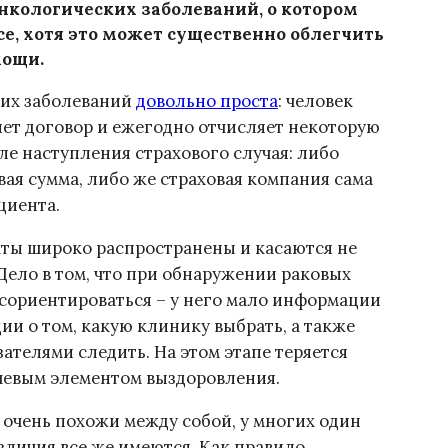
онкологических заболеваний, о котором
рсе, хотя это может существенно облегчить
мощи.
ких заболеваний
довольно проста
: человек
ет договор и ежегодно отчисляет некоторую
сле наступления страхового случая: либо
ая сумма, либо же страховая компания сама
циента.
кты широко распространены и касаются не
Дело в том, что при обнаружении раковых
сориентироваться – у него мало информации
ии о том, какую клинику выбрать, а также
зателями следить. На этом этапе теряется
ючевым элементом выздоровления.
очень похожи между собой, у многих один
зличия все же имеются. Как правило