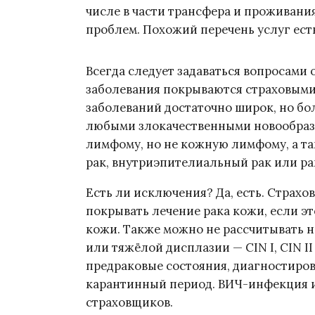
числе в части трансфера и проживани
проблем. Похожий перечень услуг есть
Всегда следует задаваться вопросами 
заболевания покрываются страховыми
заболеваний достаточно широк, но бо
любыми злокачественными новообразо
лимфому, но не кожную лимфому, а та
рак, внутриэпителиальный рак или рак
Есть ли исключения? Да, есть. Страхо
покрывать лечение рака кожи, если э
кожи. Также можно не рассчитывать 
или тяжёлой дисплазии — CIN I, CIN II 
предраковые состояния, диагностиров
карантинный период. ВИЧ-инфекция и
страховщиков.