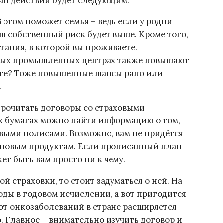
ан действий будет следующим:
В этом поможет семья – ведь если у родни
ш собственный риск будет выше. Кроме того,
тания, в которой вы проживаете.
пных промышленных центрах также повышают
рите? Тоже повышенные шансы рано или
.
прочитать договоры со страховыми
х бумагах можно найти информацию о том,
выми полисами. Возможно, вам не придётся
 новым продуктам. Если прописанный план
жет быть вам просто ни к чему.
ой страховки, то стоит задуматься о ней. На
оды в годовом исчислении, а вот пригодится
от онкозаболеваний в стране расширяется –
. Главное – внимательно изучить договор и