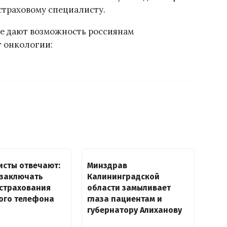
страховому специалисту.
ые дают возможность россиянам
т онкологии:
исты отвечают:
Минздрав
 заключать
Калининградской
 страхования
области замыливает
ого телефона
глаза пациентам и
губернатору Алиханову