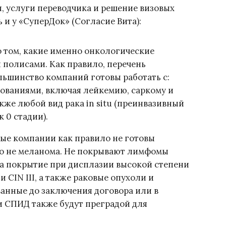
я, услуги переводчика и решение визовых
 и у «СуперДок» (Согласие Вита):
о том, какие именно онкологические
 полисами. Как правило, перечень
льшинство компаний готовы работать с:
ваниями, включая лейкемию, саркому и
кже любой вид рака in situ (преинвазивный
 0 стадии).
вые компании как правило не готовы
то не меланома. Не покрывают лимфомы
на покрытие при дисплазии высокой степени
и CIN III, а также раковые опухоли и
анные до заключения договора или в
 СПИД также будут преградой для