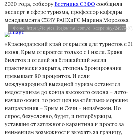
2020 года, собкору
Вестника СЗФО
сообщила
эксперт в сфере туризма, профессор кафедры
менеджмента СЗИУ РАНХиГС Марина Морозова.
Фото: https://ic.pics.livejournal.com/e_kaspersky/24977487/1
«Краснодарский край открылся для туристов с 21
июня, Крым откроется только с 1 июля. Бр
о
ня
билетов и отелей на ближайший месяц
практически закрыта, степень бронирования
превышает 80 процентов. И если
международный выездной туризм останется
недоступным до конца высокого сезона – лето-
начало осени, то рост цен на «тёплые» морские
направления – Крым и Сочи – неизбежен. Но
спрос, безусловно, будет, и петербуржцы,
уставшие от затяжного карантина и просто за
неимением возможности выехать за границу,