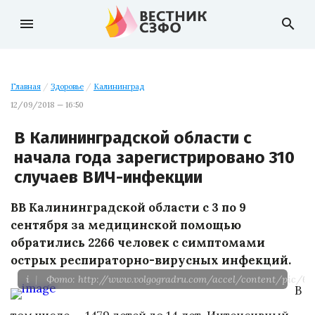
menu
search
Главная
/
Здоровье
/
Калининград
12/09/2018 — 16:50
В Калининградской области с
начала года зарегистрировано 310
случаев ВИЧ-инфекции
ВВ Калининградской области с 3 по 9
сентября за медицинской помощью
обратились 2266 человек с симптомами
острых респираторно-вирусных инфекций.
i
|
Фото: http://www.volgogradru.com/accel/content/pic/671
В