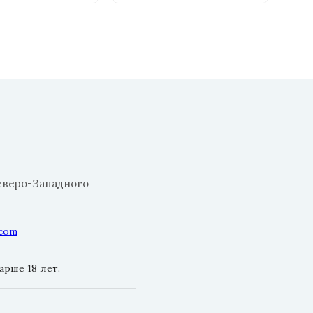
еверо-Западного
.com
рше 18 лет.