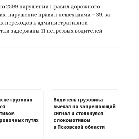
но 2599 нарушений Правил дорожного
х: нарушение правил пешеходами – 39, за
х переходов к административной
утки задержаны 11 нетрезвых водителей.
ске грузовик
Водитель грузовика
ся
выехал на запрещающий
отивом
сигнал и столкнулся
ровочных путях
с локомотивом
в Псковской области