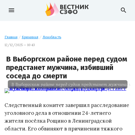
menu
search
Главная
/
Криминал
/
Ленобласть
12/12/2025 — 10:43
В Выборгском районе перед судом
предстанет мужчина, избивший
соседа до смерти
В Выборгском районе перед судом предстанет мужчина, из
Следственный комитет завершил расследование
уголовного дела в отношении 24-летнего
жителя посёлка Рощино в Ленинградской
области. Его обвиняют в причинении тяжкого