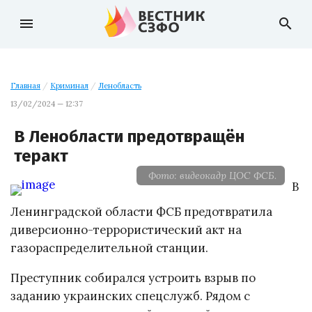
menu
search
Главная
/
Криминал
/
Ленобласть
13/02/2024 — 12:37
В Ленобласти предотвращён
теракт
Фото: видеокадр ЦОС ФСБ.
В
Ленинградской области ФСБ предотвратила
диверсионно-террористический акт на
газораспределительной станции.
Преступник собирался устроить взрыв по
заданию украинских спецслужб. Рядом с