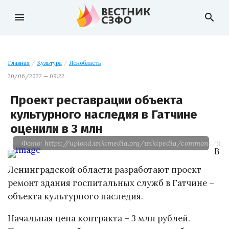
menu
search
Главная
/
Культура
/
Ленобласть
20/06/2022 — 09:22
Проект реставрации объекта
культурного наследия в Гатчине
оценили в 3 млн
Фото: https://upload.wikimedia.org/wikipedi
В
Ленинградской области разработают проект
ремонт здания госпитальных служб в Гатчине –
объекта культурного наследия.
Начальная цена контракта – 3 млн рублей.