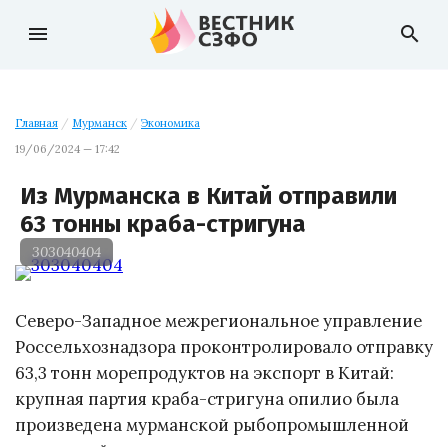
menu
search
Главная
/
Мурманск
/
Экономика
19/06/2024 — 17:42
Из Мурманска в Китай отправили
63 тонны краба-стригуна
303040404
Северо-Западное межрегиональное управление
Россельхознадзора проконтролировало отправку
63,3 тонн морепродуктов на экспорт в Китай:
крупная партия краба-стригуна опилио была
произведена мурманской рыбопромышленной