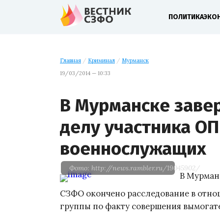
ПОЛИТИКА
ЭКО
Главная
/
Криминал
/
Мурманск
19/03/2014 — 10:33
В Мурманске заве
делу участника ОП
военнослужащих
Фото: http://news.rambler.ru/19045902/
В Мурман
СЗФО окончено расследование в отно
группы по факту совершения вымогат