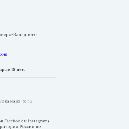
еверо-Западного
.com
рше 18 лет.
ка на sz-fo.ru
 Facebook и Instagram)
рритории России по