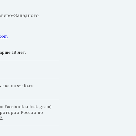
еверо-Западного
.com
рше 18 лет.
ка на sz-fo.ru
 Facebook и Instagram)
рритории России по
2.