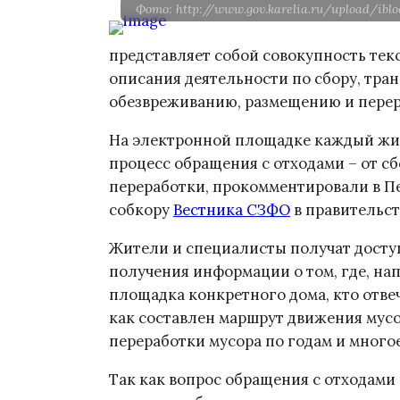
Фото: http://www.gov.karelia.ru/upload/ibl
представляет собой совокупность тек
описания деятельности по сбору, тран
обезвреживанию, размещению и перер
На электронной площадке каждый жит
процесс обращения с отходами – от сб
переработки, прокомментировали в Пет
собкору
Вестника СЗФО
в правительст
Жители и специалисты получат досту
получения информации о том, где, на
площадка конкретного дома, кто отвеч
как составлен маршрут движения мусо
переработки мусора по годам и многое
Так как вопрос обращения с отходами