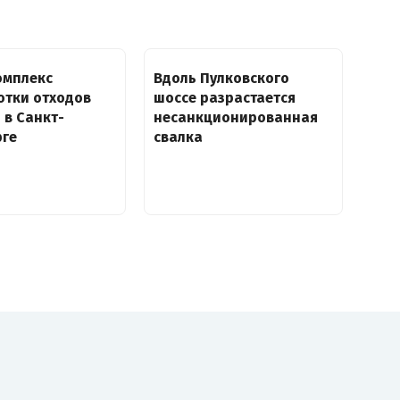
омплекс
Вдоль Пулковского
отки отходов
шоссе разрастается
 в Санкт-
несанкционированная
рге
свалка