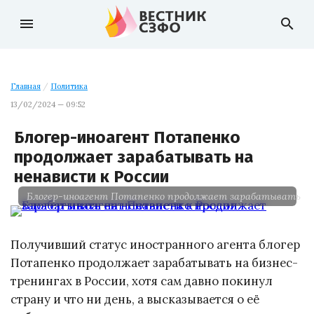
menu
search
Главная
/
Политика
13/02/2024 — 09:52
Блогер-иноагент Потапенко
продолжает зарабатывать на
ненависти к России
Блогер-иноагент Потапенко продолжает зарабатывать на 
Получивший статус иностранного агента блогер
Потапенко продолжает зарабатывать на бизнес-
тренингах в России, хотя сам давно покинул
страну и что ни день, а высказывается о её