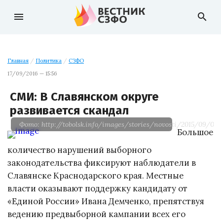
menu
search
Главная
/
Политика
/
СЗФО
17/09/2016 — 15:56
СМИ: В Славянском округе
развивается скандал
Фото: http://tobolsk.info/images/stories/novosti/2015/09/081
Большое
количество нарушений выборного
законодательства фиксируют наблюдатели в
Славянске Краснодарского края. Местные
власти оказывают поддержку кандидату от
«Единой России» Ивана Демченко, препятствуя
ведению предвыборной кампании всех его