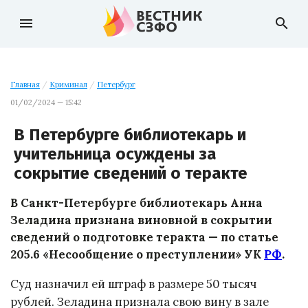
menu
search
Главная
/
Криминал
/
Петербург
01/02/2024 — 15:42
В Петербурге библиотекарь и
учительница осуждены за
сокрытие сведений о теракте
В Санкт-Петербурге библиотекарь Анна
Зеладина признана виновной в сокрытии
сведений о подготовке теракта — по статье
205.6 «Несообщение о преступлении» УК
РФ
.
Суд назначил ей штраф в размере 50 тысяч
рублей. Зеладина признала свою вину в зале