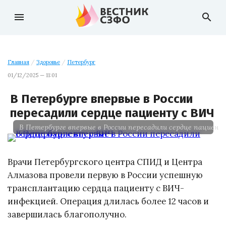
menu
search
Главная
/
Здоровье
/
Петербург
01/12/2025 — 11:01
В Петербурге впервые в России
пересадили сердце пациенту с ВИЧ
В Петербурге впервые в России пересадили сердце пациент
Врачи Петербургского центра СПИД и Центра
Алмазова провели первую в России успешную
трансплантацию сердца пациенту с ВИЧ-
инфекцией. Операция длилась более 12 часов и
завершилась благополучно.