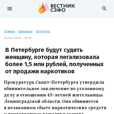
menu
search
Главная
/
Криминал
/
Петербург
01/06/2026 — 10:00
В Петербурге будут судить
женщину, которая легализовала
более 1,5 млн рублей, полученных
от продажи наркотиков
Прокуратура Санкт-Петербурга утвердила
обвинительное заключение по уголовному
делу в отношении 43-летней жительницы
Ленинградской области. Она обвиняется
в незаконном сбыте наркотических средств
и психотропных веществ в составе