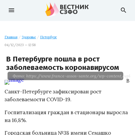
menu
search
Главная
/
Здоровье
/
Петербург
04/12/2023 — 12:58
В Петербурге пошла в рост
заболеваемость коронавирусом
Фото: https://www.france-assos-sante.org/wp-content/upload
В
Санкт-Петербурге зафиксирован рост
заболеваемости COVID-19.
Госпитализация граждан в стационары выросла
на 16,8%.
Городская больница №38 имени Семашко