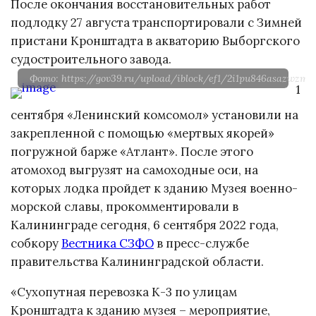
После окончания восстановительных работ
подлодку 27 августа транспортировали с Зимней
пристани Кронштадта в акваторию Выборгского
судостроительного завода.
Фото: https://gov39.ru/upload/iblock/ef1/2i1pu846asazwzm
1
сентября «Ленинский комсомол» установили на
закрепленной с помощью «мертвых якорей»
погружной барже «Атлант». После этого
атомоход выгрузят на самоходные оси, на
которых лодка пройдет к зданию Музея военно-
морской славы, прокомментировали в
Калининграде сегодня, 6 сентября 2022 года,
собкору
Вестника СЗФО
в пресс-службе
правительства Калининградской области.
«Сухопутная перевозка К-3 по улицам
Кронштадта к зданию музея – мероприятие,