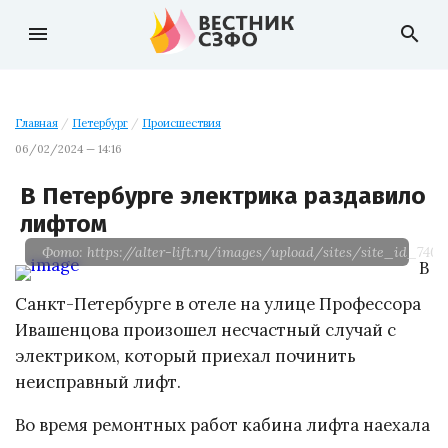
menu
search
Главная
/
Петербург
/
Происшествия
06/02/2024 — 14:16
В Петербурге электрика раздавило
лифтом
Фото: https://alter-lift.ru/images/upload/sites/site_id_
В
Санкт-Петербурге в отеле на улице Профессора
Ивашенцова произошел несчастный случай с
электриком, который приехал починить
неисправный лифт.
Во время ремонтных работ кабина лифта наехала