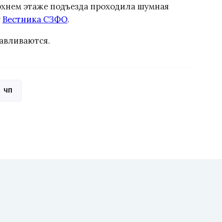
ерхнем этаже подъезда проходила шумная
у
Вестника СЗФО
.
авливаются.
ЧП