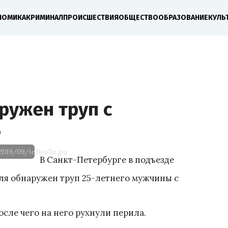
НОМИКА
КРИМИНАЛ
ПРОИСШЕСТВИЯ
ОБЩЕСТВО
ОБРАЗОВАНИЕ
КУЛЬ
ружен труп с
е
2019/09/ie2lvo3u.jpg
В Санкт-Петербурге в подъезде
ля обнаружен труп 25-летнего мужчины с
осле чего на него рухнули перила.