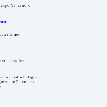
еверо-Западного
.com
рше 18 лет.
ка на sz-fo.ru
 Facebook и Instagram)
рритории России по
2.