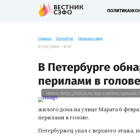
ПОЛИТИКА
ЭКО
Главная
/
Петербург
/
Происшествия
07/02/2024 — 12:33
В Петербурге обна
перилами в голов
Фото: https://ddick.ru/wp-content/uploads/
жилого дома на улице Марата 6 февра
перилами в голове.
Петербуржец упал с верхнего этажа, п