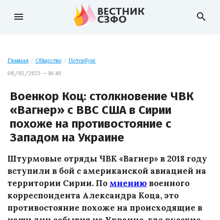
menu
search
Главная
/
Общество
/
Петербург
08/02/2023 — 16:49
Военкор Коц: столкновение ЧВК
«Вагнер» с ВВС США в Сирии
похоже на противостояние с
Западом на Украине
Штурмовые отряды ЧВК «Вагнер» в 2018 году
вступили в бой с американской авиацией на
территории Сирии. По
мнению
военного
корреспондента Александра Коца, это
противостояние похоже на происходящие в
наши дни события на Украине, где русские