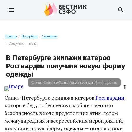
menu
search
Главная
/
Петербург
/
Силовики
08/06/2023 — 09:53
В Петербурге экипажи катеров
Росгвардии получили новую форму
одежды
Фото Северо-Западного округа Росгвардии.
В
Санкт-Петербурге экипажи катеров
Росгвардии
,
которые будут обеспечивать общественную
безопасность в ходе предстоящих этим летом
международных и всероссийских мероприятий,
получили новую форму одежды — поло из пике.