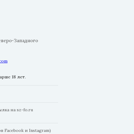
еверо-Западного
.com
рше 18 лет.
ка на sz-fo.ru
 Facebook и Instagram)