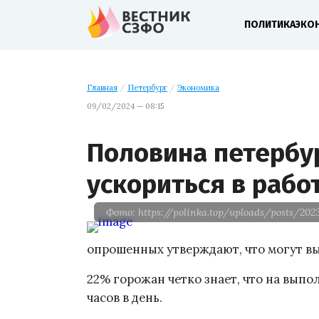
ПОЛИТИКА
ЭКО
Главная
/
Петербург
/
Экономика
09/02/2024 — 08:15
Половина петербу
ускориться в рабо
Фото: https://polinka.top/uploads/posts/202
опрошенных утверждают, что могут вып
22% горожан четко знает, что на выпо
часов в день.