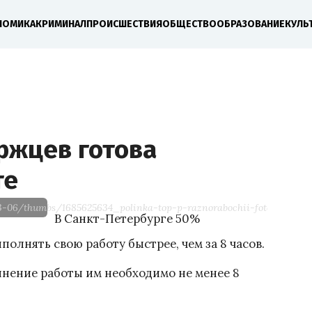
НОМИКА
КРИМИНАЛ
ПРОИСШЕСТВИЯ
ОБЩЕСТВО
ОБРАЗОВАНИЕ
КУЛЬ
ржцев готова
те
3-06/thumbs/1685625634_polinka-top-p-raznorabochii-foto-kartinki
В Санкт-Петербурге 50%
олнять свою работу быстрее, чем за 8 часов.
лнение работы им необходимо не менее 8