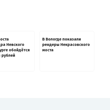
моста
В Вологде показали
дра Невского
рендеры Некрасовского
урге обойдётся
моста
н рублей