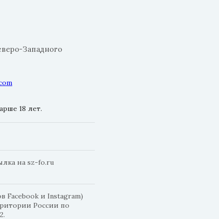
еверо-Западного
.com
рше 18 лет.
ка на sz-fo.ru
 Facebook и Instagram)
рритории России по
2.