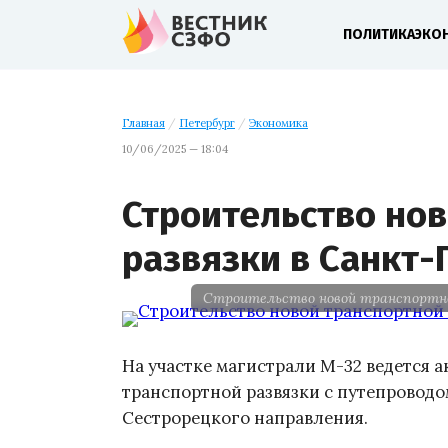
ПОЛИТИКА
ЭКО
Главная
/
Петербург
/
Экономика
10/06/2025 — 18:04
Строительство но
развязки в Санкт-
Строительство новой транспортно
На участке магистрали М-32 ведется 
транспортной развязки с путепровод
Сестрорецкого направления.