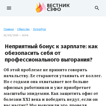
menu
search
Главная
/
Общество
/
Петербург
10/09/2019 — 14:04
Неприятный бонус к зарплате: как
обезопасить себя от
профессионального выгорания?
Об этой проблеме не принято говорить
начальству. Ее стараются утаивать от коллег.
Но с годами она охватывает все больше
офисных работников и уже приобретает
масштабы эпидемии. Как защитить офис от
болезни XXI века и победить недуг, если он
вас настиг? Мы выяснили это, проведя