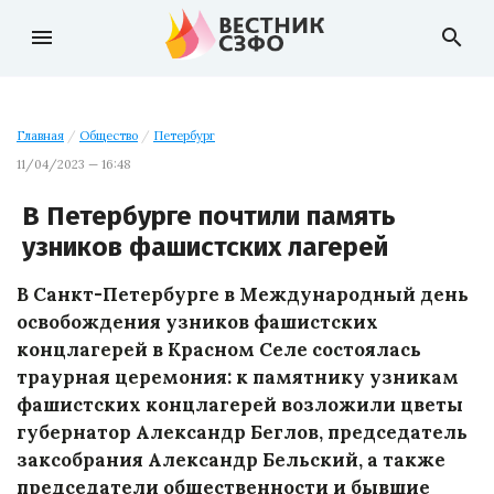
menu
search
Главная
/
Общество
/
Петербург
11/04/2023 — 16:48
В Петербурге почтили память
узников фашистских лагерей
В Санкт-Петербурге в Международный день
освобождения узников фашистских
концлагерей в Красном Селе состоялась
траурная церемония: к памятнику узникам
фашистских концлагерей возложили цветы
губернатор Александр Беглов, председатель
заксобрания Александр Бельский, а также
председатели общественности и бывшие