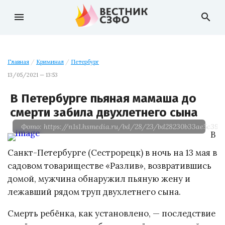
menu
search
Главная
/
Криминал
/
Петербург
13/05/2021 — 13:53
В Петербурге пьяная мамаша до
смерти забила двухлетнего сына
Фото: https://n1s1.hsmedia.ru/bd/28/23/bd28230b33ae5c39a
В
Санкт-Петербурге (Сестрорецк) в ночь на 13 мая в
садовом товариществе «Разлив», возвратившись
домой, мужчина обнаружил пьяную жену и
лежавший рядом труп двухлетнего сына.
Смерть ребёнка, как установлено, — последствие