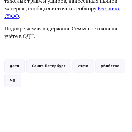
тяжёлых травм и ушибов, нанесённых пьяной
матерью, сообщил источник собкору
Вестника
СЗФО
.
Подозреваемая задержана. Семья состояла на
учёте в ОДН.
дети
Санкт-Петербург
сзфо
убийство
ЧП