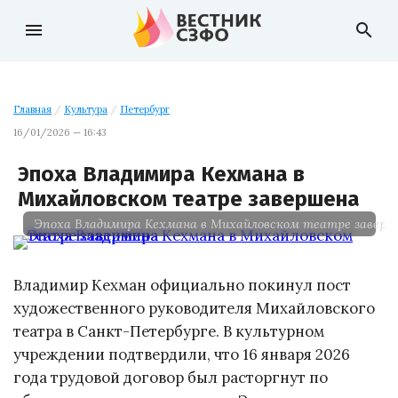
menu
search
Главная
/
Культура
/
Петербург
16/01/2026 — 16:43
Эпоха Владимира Кехмана в
Михайловском театре завершена
Эпоха Владимира Кехмана в Михайловском театре заверш
Владимир Кехман официально покинул пост
художественного руководителя Михайловского
театра в Санкт-Петербурге. В культурном
учреждении подтвердили, что 16 января 2026
года трудовой договор был расторгнут по