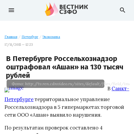
menu
search
Главная
/
Петербург
/
Экономика
17/11/2015 — 12:23
В Петербурге Россельхознадзор
оштрафовал «Ашан» на 130 тысяч
рублей
Фото: http://tv.ren.cdnvideo.ru/sites/default/files/field/im
В
Санкт-
Петербурге
территориальное управление
Россельхознадзора в 5 гипермаркетах торговой
сети ООО «Ашан» выявило нарушения.
По результатам проверок составлено 4