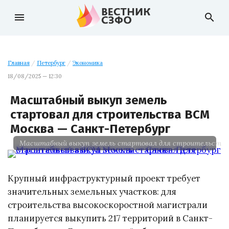
menu
search
Главная
/
Петербург
/
Экономика
18/08/2025 — 12:30
Масштабный выкуп земель
стартовал для строительства ВСМ
Москва — Санкт-Петербург
Масштабный выкуп земель стартовал для строительств
Крупный инфраструктурный проект требует
значительных земельных участков: для
строительства высокоскоростной магистрали
планируется выкупить 217 территорий в Санкт-