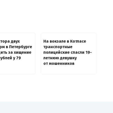
тора двух
На вокзале в Котласе
рм в Петербурге
транспортные
дить за хищение
полицейские спасли 19-
рублей у 79
летнюю девушку
от мошенников