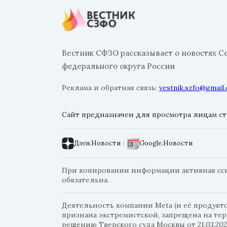
Вестник СФЗО рассказывает о новостях С
федерального округа России
Реклама и обратная связь:
vestnik.szfo@gmail
Сайт предназначен для просмотра лицам ста
Дзен.Новости
|
Google.Новости
При копировании информации активная ссыл
обязательна.
Деятельность компании Meta (и её продуктов
признана экстремистской, запрещена на те
решению Тверского суда Москвы от 21.03.202