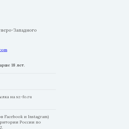
еверо-Западного
.com
рше 18 лет.
ка на sz-fo.ru
 Facebook и Instagram)
рритории России по
2.