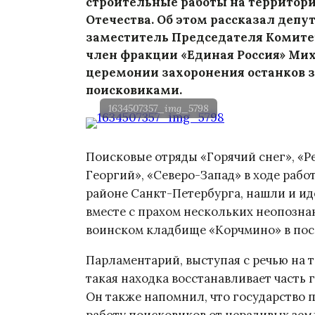
строительные работы на территори
Отечества. Об этом рассказал деп
заместитель Председателя Комите
член фракции «Единая Россия» Мих
церемонии захоронения останков 
поисковиками.
1634507357_img_5798
Поисковые отряды «Горячий снег», «Р
Георгий», «Северо-Запад» в ходе рабо
районе Санкт-Петербурга, нашли и и
вместе с прахом нескольких неопозн
воинском кладбище «Корчмино» в по
Парламентарий, выступая с речью на 
такая находка восстанавливает часть
Он также напомнил, что государство 