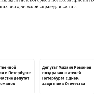
левладельцев, которые в погоне за прибылью
ению исторической справедливости и
ственной
Депутат Михаил Романов
и в Петербурге
поздравил жителей
частие депутат
Петербурга с Днем
Романов
защитника Отечества