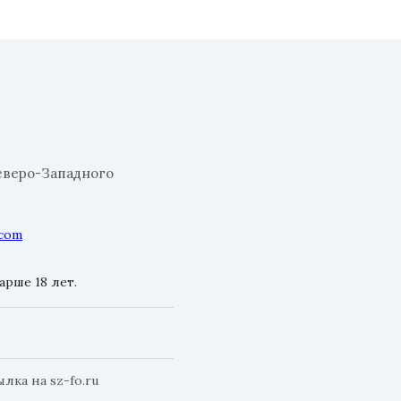
еверо-Западного
.com
рше 18 лет.
ка на sz-fo.ru