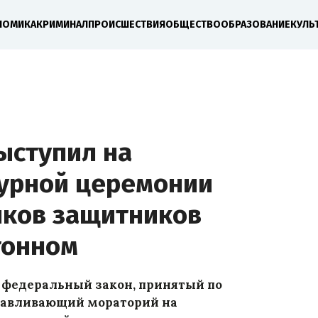
НОМИКА
КРИМИНАЛ
ПРОИСШЕСТВИЯ
ОБЩЕСТВО
ОБРАЗОВАНИЕ
КУЛЬ
ыступил на
урной церемонии
нков защитников
тонном
ет федеральный закон, принятый по
навливающий мораторий на