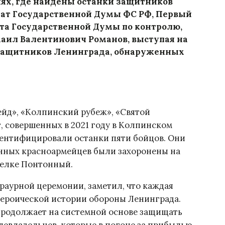
ях, где найдены останки защитников
утат Государственной Думы ФС РФ, Первый
та Государственной Думы по контролю,
аил Валентинович Романов, выступая на
защитников Ленинграда, обнаруженных
ейд», «Колпинский рубеж», «Святой
т, совершенных в 2021 году в Колпинском
дентифицировали останки пяти бойцов. Они
анных красноармейцев были захоронены на
селке Понтонный.
траурной церемонии, заметил, что каждая
 героической истории обороны Ленинграда.
продолжает на системной основе защищать