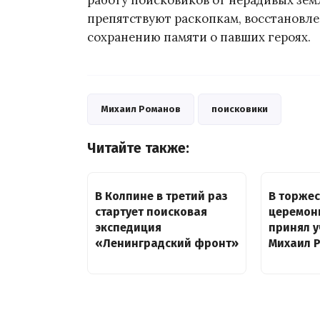
работу поисковиков от нерадивых зем
препятствуют раскопкам, восстановл
сохранению памяти о павших героях.
Михаил Романов
поисковики
Читайте также:
В Колпине в третий раз
В торже
стартует поисковая
церемони
экспедиция
принял у
«Ленинградский фронт»
Михаил 