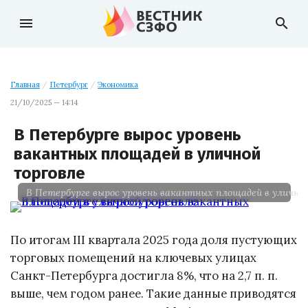
menu
search
Главная
/
Петербург
/
Экономика
21/10/2025 — 14:14
В Петербурге вырос уровень
вакантных площадей в уличной
торговле
В Петербурге вырос уровень вакантных площадей в улично
По итогам III квартала 2025 года доля пустующих
торговых помещений на ключевых улицах
Санкт-Петербурга достигла 8%, что на 2,7 п. п.
выше, чем годом ранее. Такие данные приводятся