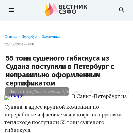
menu
search
Главная
/
Петербург
/
Экономика
22/07/2014 — 16:11
55 тонн сушеного гибискуса из
Судана поступили в Петербург с
неправильно оформленным
сертификатом
Фото: http://www.arbyz.net/uploads/photo_articles/lF27ysF3i.
В Санкт-Петербург из
Судана, в адрес крупной компании по
переработке и фасовке чая и кофе, на грузовом
теплоходе поступили 55 тонн сушеного
гибискуса.