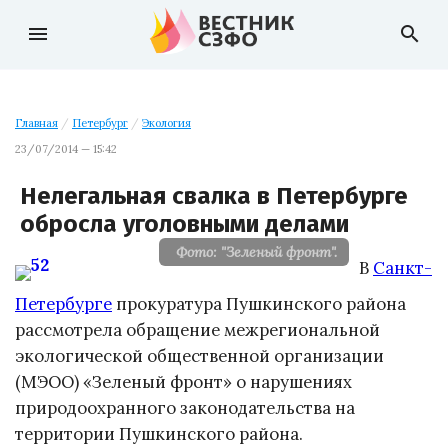
menu
search
Главная
/
Петербург
/
Экология
23/07/2014 — 15:42
Нелегальная свалка в Петербурге
обросла уголовными делами
Фото: "Зеленый фронт".
В
Санкт-
Петербурге
прокуратура Пушкинского района
рассмотрела обращение межрегиональной
экологической общественной организации
(МЭОО) «Зеленый фронт» о нарушениях
природоохранного законодательства на
территории Пушкинского района.