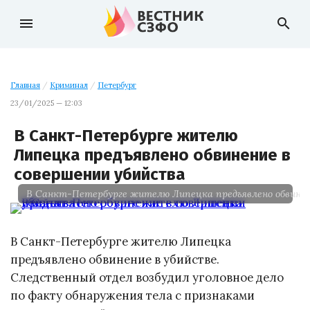
menu
search
Главная
/
Криминал
/
Петербург
23/01/2025 — 12:03
В Санкт-Петербурге жителю
Липецка предъявлено обвинение в
совершении убийства
В Санкт-Петербурге жителю Липецка предъявлено обвинен
В Санкт-Петербурге жителю Липецка
предъявлено обвинение в убийстве.
Следственный отдел возбудил уголовное дело
по факту обнаружения тела с признаками