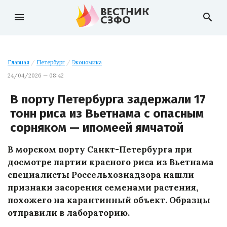
menu
search
Главная
/
Петербург
/
Экономика
24/04/2026 — 08:42
В порту Петербурга задержали 17
тонн риса из Вьетнама с опасным
сорняком — ипомеей ямчатой
В морском порту Санкт-Петербурга при
досмотре партии красного риса из Вьетнама
специалисты Россельхознадзора нашли
признаки засорения семенами растения,
похожего на карантинный объект. Образцы
отправили в лабораторию.