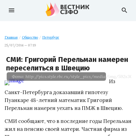
menu
search
Главная
/
Общество
/
Петербург
25/07/2014 — 07:19
СМИ: Григорий Перельман намерен
переселиться в Швецию
Фото: http://pics.style.rbc.ru/style_pics/media/img/592x30
Из
Санкт-Петербурга доказавший гипотезу
Пуанкаре 48-летний математик Григорий
Перельман намерен уехать на ПМЖ в Швецию.
СМИ сообщают, что в последние годы Перельман
жил на пенсию своей матери. Частная фирма из