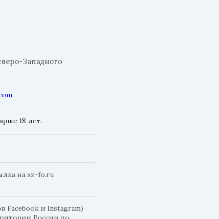
еверо-Западного
.com
рше 18 лет.
ка на sz-fo.ru
 Facebook и Instagram)
рритории России по