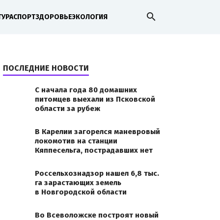
search
ТУРА
СПОРТ
ЗДОРОВЬЕ
ЭКОЛОГИЯ
ПОСЛЕДНИЕ НОВОСТИ
С начала года 80 домашних
питомцев выехали из Псковской
области за рубеж
В Карелии загорелся маневровый
локомотив на станции
Кяппесельга, пострадавших нет
Россельхознадзор нашел 6,8 тыс.
га зарастающих земель
в Новгородской области
Во Всеволожске построят новый