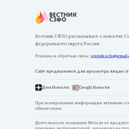
Вестник СФЗО рассказывает о новостях С
федерального округа России
Реклама и обратная связь:
vestnik.szfo@gmail
Сайт предназначен для просмотра лицам ста
Дзен.Новости
|
Google.Новости
При копировании информации активная ссыл
обязательна.
Деятельность компании Meta (и её продуктов
признана экстремистской, запрещена на те