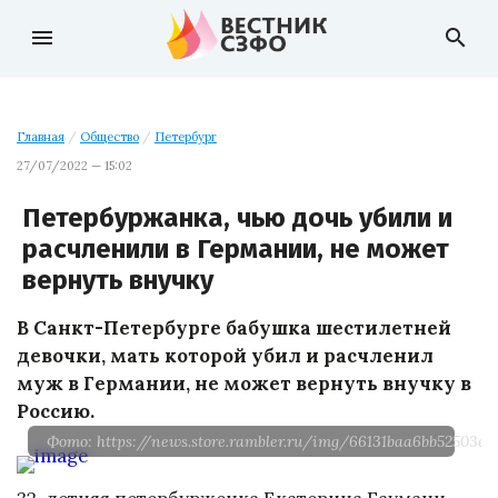
menu
search
Главная
/
Общество
/
Петербург
27/07/2022 — 15:02
Петербуржанка, чью дочь убили и
расчленили в Германии, не может
вернуть внучку
В Санкт-Петербурге бабушка шестилетней
девочки, мать которой убил и расчленил
муж в Германии, не может вернуть внучку в
Россию.
Фото: https://news.store.rambler.ru/img/66131baa6bb52503e44