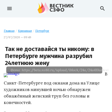
menu
search
Главная
/
Криминал
/
Петербург
27/07/2020 — 09:49
Так не доставайся ты никому: в
Петербурге мужчина разрубил
24летнюю жену
Фото: https://beta.nv86.ru/upload/iblock/24a/24a410ae4ceb5
В
Санкт-Петербурге под окнами дома на Улице
художников минувшей ночью обнаружен
обнажённый женский труп без головы и
конечностей.