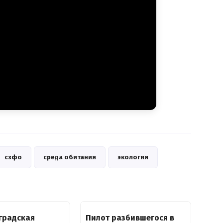
сзфо
среда обитания
экология
градская
Пилот разбившегося в