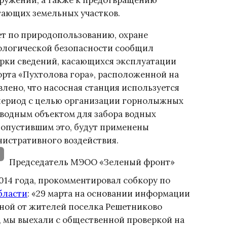
оружений, а также к предотвращению
гающих земельных участков.
ет по природопользованию, охране
ологической безопасности сообщил
верки сведений, касающихся эксплуатации
рта «Пухтолова гора», расположенной на
влено, что насосная станция используется
 период с целью организации горнолыжных
 водным объектом для забора водных
 допустившим это, будут применены
истративного воздействия.
Председатель МЭОО «Зеленый фронт»
2014 года, прокомментировал собкору по
бласти
: «29 марта на основании информации
нной от жителей поселка Решетниково
, мы выехали с общественной проверкой на