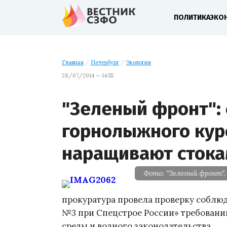
ПОЛИТИКА
ЭКО
Главная
/
Петербург
/
Экология
28/07/2014 — 14:55
"Зеленый фронт":
горнолыжного кур
наращивают стока
Фото: "Зеленый фронт".
прокуратура провела проверку собл
№3 при Спецстрое России» требовани
среды и водного законодательства.