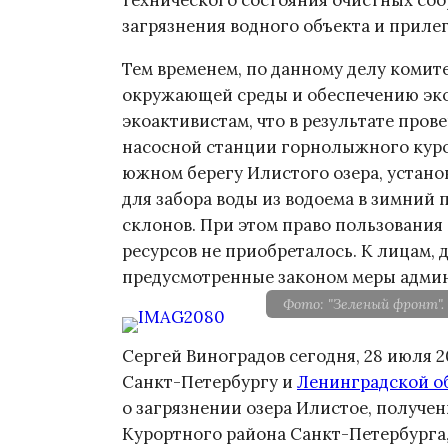
технического состояния очистных со
загрязнения водного объекта и приле
Тем временем, по данному делу комит
окружающей среды и обеспечению эк
экоактивистам, что в результате про
насосной станции горнолыжного куро
южном берегу Илистого озера, устано
для забора воды из водоема в зимний
склонов. При этом право пользования
ресурсов не приобреталось. К лицам,
предусмотренные законом меры админ
Фото: "Зеленый фронт".
Сергей Виноградов сегодня, 28 июля 
Санкт-Петербургу и
Ленинградской о
о загрязнении озера Илистое, получе
Курортного района Санкт-Петербурга