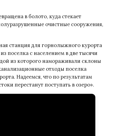
евращена в болото, куда стекает
 полуразрушенные очистные сооружения,
сная станция для горнолыжного курорта
из поселка с населением в две тысячи
водой из которого намораживали склоны
 канализационные отходы поселка
орта. Надеемся, что по результатам
оки перестанут поступать в озеро».