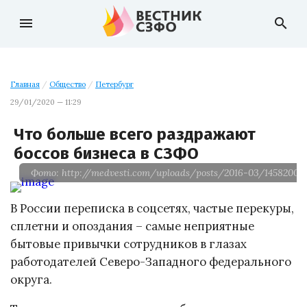
menu
search
Главная
/
Общество
/
Петербург
29/01/2020 — 11:29
Что больше всего раздражают
боссов бизнеса в СЗФО
Фото: http://medvesti.com/uploads/posts/2016-03/1458200018
В России переписка в соцсетях, частые перекуры,
сплетни и опоздания – самые неприятные
бытовые привычки сотрудников в глазах
работодателей Северо-Западного федерального
округа.