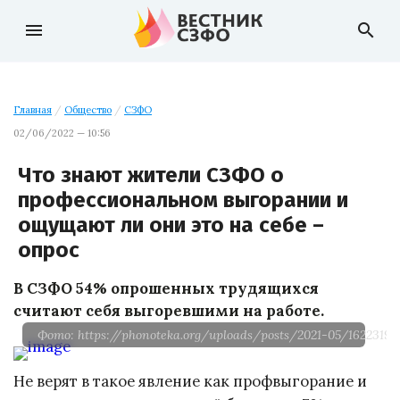
menu
search
Главная
/
Общество
/
СЗФО
02/06/2022 — 10:56
Что знают жители СЗФО о
профессиональном выгорании и
ощущают ли они это на себе –
опрос
В СЗФО 54% опрошенных трудящихся
считают себя выгоревшими на работе.
Фото: https://phonoteka.org/uploads/posts/2021-05/16223197
Не верят в такое явление как профвыгорание и