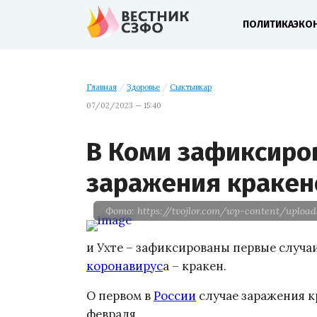
ПОЛИТИКА
ЭКО
Главная
/
Здоровье
/
Сыктывкар
07/02/2023 — 15:40
В Коми зафиксиро
заражения краке
Фото: https://tvojlor.com/wp-content/uploa
и Ухте – зафиксированы первые случ
коронавирус
а – кракен.
О первом в
России
случае заражения кр
февраля.