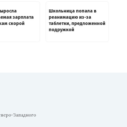
выросла
Школьница попала в
аемая зарплата
реанимацию из-за
кам скорой
таблетки, предложенной
подружкой
еверо-Западного