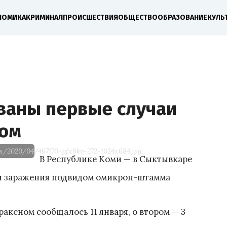
НОМИКА
КРИМИНАЛ
ПРОИСШЕСТВИЯ
ОБЩЕСТВО
ОБРАЗОВАНИЕ
КУЛЬ
ваны первые случаи
ном
ds/2020/04/467170-pfx8kv-272-1024x684.jpg
В Республике Коми — в Сыктывкаре
аи заражения подвидом омикрон-штамма
акеном сообщалось 11 января, о втором — 3