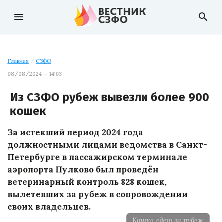
menu
search
Главная
/
СЗФО
08/08/2024 — 14:03
Из СЗФО рубеж вывезли более 900
кошек
За истекший период 2024 года
должностными лицами ведомства в Санкт-
Петербурге в пассажирском терминале
аэропорта Пулково был проведён
ветеринарный контроль 828 кошек,
вылетевших за рубеж в сопровождении
своих владельцев.
Кошка едет за рубеж