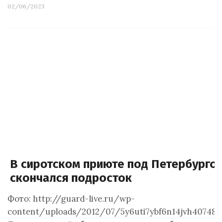
02/06/2023
В сиротском приюте под Петербурго
скончался подросток
Фото: http://guard-live.ru/wp-
content/uploads/2012/07/5y6uti7ybf6n14jvh407480