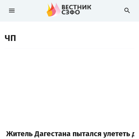
menu
search
ЧП
Житель Дагестана пытался улететь д