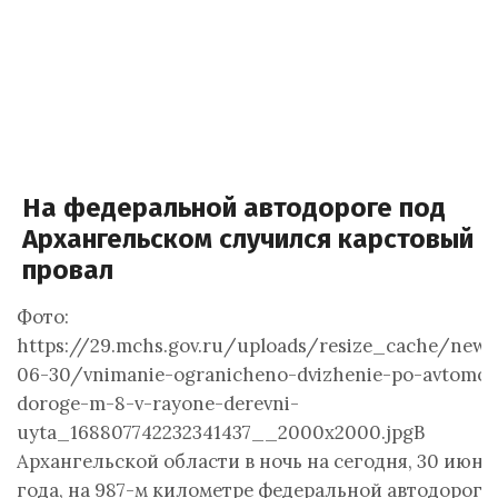
На федеральной автодороге под
Архангельском случился карстовый
провал
Фото:
https://29.mchs.gov.ru/uploads/resize_cache/new
06-30/vnimanie-ogranicheno-dvizhenie-po-avtomob
doroge-m-8-v-rayone-derevni-
uyta_168807742232341437__2000x2000.jpgВ
Архангельской области в ночь на сегодня, 30 июня
года, на 987-м километре федеральной автодороги