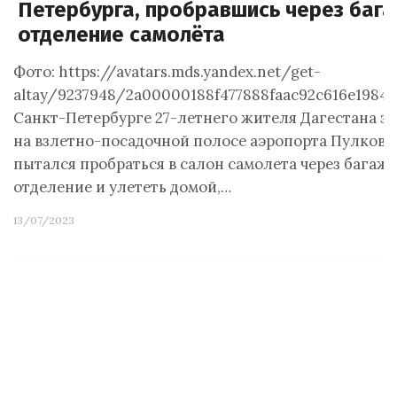
Петербурга, пробравшись через баг
отделение самолёта
Фото: https://avatars.mds.yandex.net/get-
altay/9237948/2a00000188f477888faac92c616e1984
Санкт-Петербурге 27-летнего жителя Дагестана з
на взлетно-посадочной полосе аэропорта Пулково,
пытался пробраться в салон самолета через багаж
отделение и улететь домой,…
13/07/2023